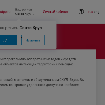
Ваш регион:
tpp.ru
Личный кабинет
rus
eng
Санта Круз
аш регион
Санта Круз
Да
Изменить
еских программно-аппаратных методов и средств
ов объектов на текущей территории с помощью
ановкой, монтажом и обслуживанием СКУД. Здесь Вы
истем контроля и удаленного доступа по наиболее