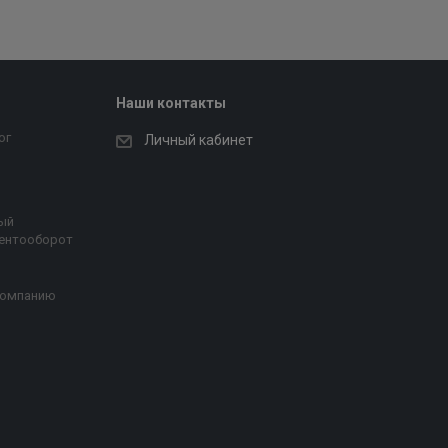
Наши контакты
ог
Личный кабинет
ый
ентооборот
компанию