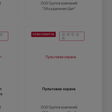
й
ООО Группа компаний
"Объединение Щит"
НОВОСИБИРСК
п
Пультовая охрана
по
й
ООО Группа компаний