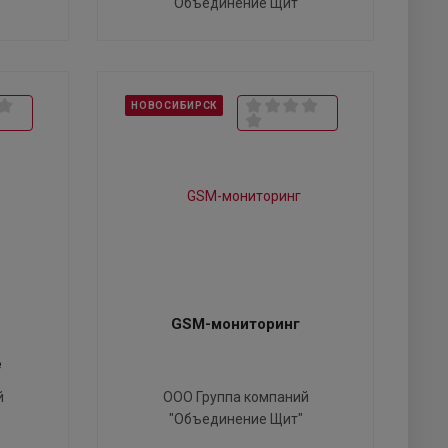
"Объединение Щит"
НОВОСИБИРСК
GSM-мониторинг
е
й
ООО Группа компаний
"Объединение Щит"