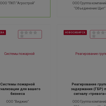
ООО "ПКП "Агрострой"
ООО Группа компани
"Объединение Щит"
КВА
НОВОСИБИРСК
Системы пожарной
Реагирование груп
гнализации для вашего
задержания (ГБР) 
бизнеса
сигналу «тревога»
ООО "Виджио"
ООО Группа компани