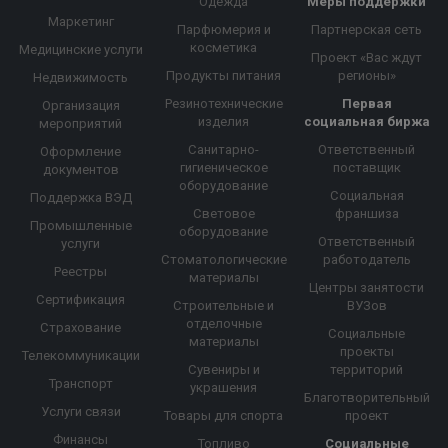
Одежда
Меры поддержки
Маркетинг
Парфюмерия и
Партнерская сеть
косметика
Медицинские услуги
Проект «Вас ждут
Продукты питания
регионы»
Недвижимость
Резинотехнические
Первая
Организация
изделия
социальная биржа
мероприятий
Санитарно-
Ответственный
Оформление
гигиеническое
поставщик
документов
оборудование
Социальная
Поддержка ВЭД
Световое
франшиза
Промышленные
оборудование
Ответственный
услуги
Стоматологические
работодатель
Реестры
материалы
Центры занятости
Сертификация
Строительные и
ВУЗов
отделочные
Страхование
Социальные
материалы
проекты
Телекоммуникации
Сувениры и
территорий
Транспорт
украшения
Благотворительный
Услуги связи
Товары для спорта
проект
Финансы
Топливо
Социальные