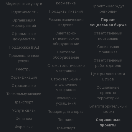
косметика
Медицинские услуги
Проект «Вас ждут
Продукты питания
регионы»
Недвижимость
Резинотехнические
Первая
Организация
изделия
социальная биржа
мероприятий
Санитарно-
Ответственный
Оформление
гигиеническое
поставщик
документов
оборудование
Социальная
Поддержка ВЭД
Световое
франшиза
Промышленные
оборудование
Ответственный
услуги
Стоматологические
работодатель
Реестры
материалы
Центры занятости
Сертификация
Строительные и
ВУЗов
отделочные
Страхование
Социальные
материалы
проекты
Телекоммуникации
Сувениры и
территорий
Транспорт
украшения
Благотворительный
Услуги связи
Товары для спорта
проект
Финансы
Топливо
Социальные
проекты
Форензик
Транспорт