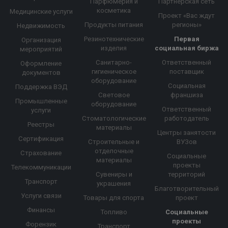
Парфюмерия и
Партнерская сеть
косметика
Медицинские услуги
Проект «Вас ждут
Продукты питания
регионы»
Недвижимость
Резинотехнические
Первая
Организация
изделия
социальная биржа
мероприятий
Санитарно-
Ответственный
Оформление
гигиеническое
поставщик
документов
оборудование
Социальная
Поддержка ВЭД
Световое
франшиза
Промышленные
оборудование
Ответственный
услуги
Стоматологические
работодатель
Реестры
материалы
Центры занятости
Сертификация
Строительные и
ВУЗов
отделочные
Страхование
Социальные
материалы
проекты
Телекоммуникации
Сувениры и
территорий
Транспорт
украшения
Благотворительный
Услуги связи
Товары для спорта
проект
Финансы
Топливо
Социальные
проекты
Форензик
Транспорт