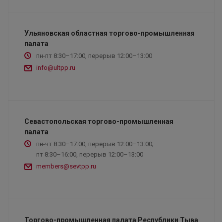
Ульяновская областная торгово-промышленная
палата
пн-пт 8:30–17:00, перерыв 12:00–13:00
info@ultpp.ru
Севастопольская торгово-промышленная
палата
пн-чт 8:30–17:00, перерыв 12:00–13:00;
пт 8:30–16:00, перерыв 12:00–13:00
members@sevtpp.ru
Торгово-промышленная палата Республики Тыва