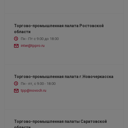
Торгово-промышленная палата Ростовской
области
Пн - Пт с 9.00 до 18.00
inter@tppro.ru
Торгово-промышленная палата г.Новочеркасска
Пн - пт, с 9.00 - 18.00
tpp@novoch.ru
Торгово-промышленная палаты Саратовской
области