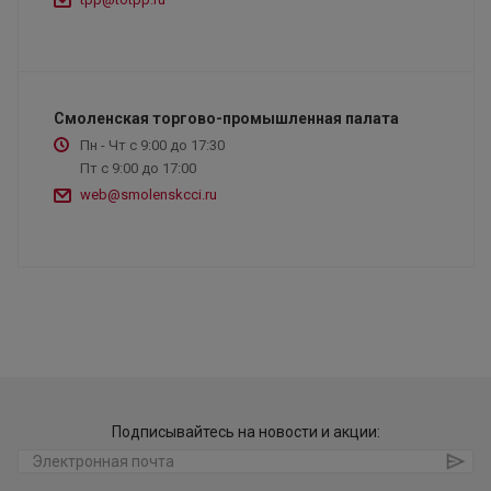
Смоленская торгово-промышленная палата
Пн - Чт с 9:00 до 17:30
Пт с 9:00 до 17:00
web@smolenskcci.ru
Подписывайтесь на новости и акции: