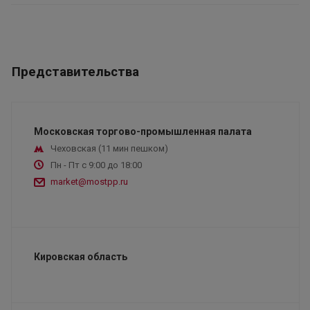
Представительства
Московская торгово-промышленная палата
Чеховская (11 мин пешком)
Пн - Пт с 9:00 до 18:00
market@mostpp.ru
Кировская область