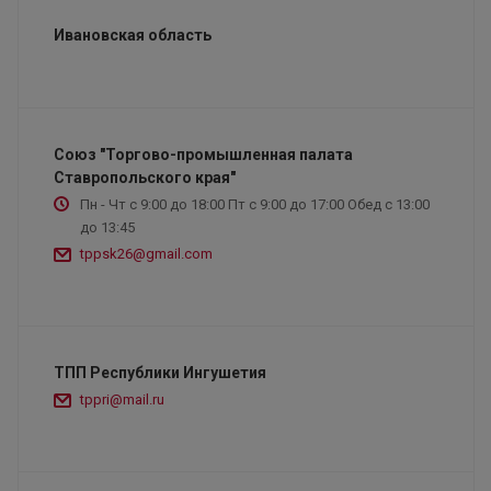
Ивановская область
Союз "Торгово-промышленная палата
Ставропольского края"
Пн - Чт с 9:00 до 18:00 Пт с 9:00 до 17:00 Обед с 13:00
до 13:45
tppsk26@gmail.com
ТПП Республики Ингушетия
tppri@mail.ru