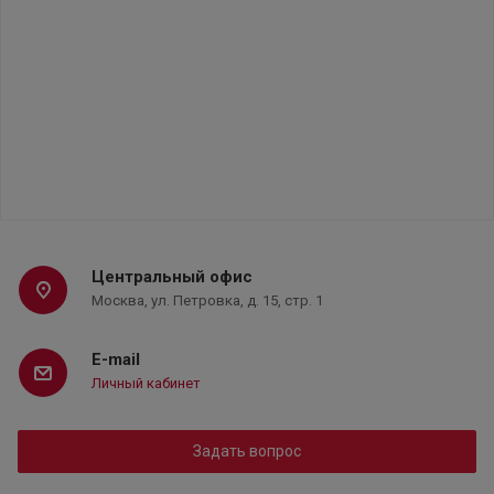
Центральный офис
Москва, ул. Петровка, д. 15, стр. 1
E-mail
Личный кабинет
Задать вопрос