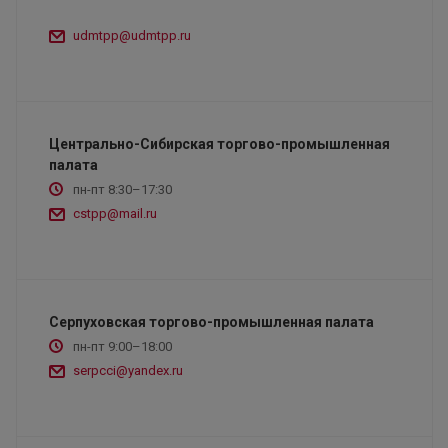
udmtpp@udmtpp.ru
Центрально-Сибирская торгово-промышленная
палата
пн-пт 8:30–17:30
cstpp@mail.ru
Серпуховская торгово-промышленная палата
пн-пт 9:00–18:00
serpcci@yandex.ru