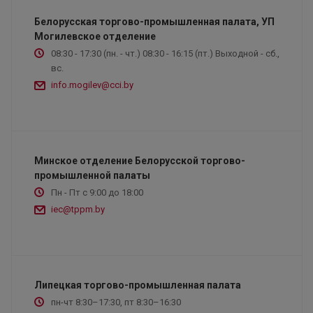
Белорусская торгово-промышленная палата, УП
Могилевское отделение
08:30 - 17:30 (пн. - чт.) 08:30 - 16:15 (пт.) Выходной - сб.,
вс.
info.mogilev@cci.by
Минское отделение Белорусской торгово-
промышленной палаты
Пн - Пт с 9:00 до 18:00
iec@tppm.by
Липецкая торгово-промышленная палата
пн-чт 8:30–17:30, пт 8:30–16:30