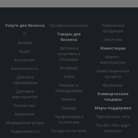
Услуги для бизнеса
Юридические услуги
Химическая
продукция
IT
Товары для
бизнеса
Экология
Аренда
Детские и
Инвестиции
Аудит
спортивные
Инвест-
площадки
Аутсорсинг
мероприятия
Интерьер
Безопасность
Инвестиционные
Книги
проекты
Деловое
образование
Машины и
Франшизы
оборудование
Деловые
Коммерческие
мероприятия
Мебель
тендеры
Консалтинг
Одежда
Меры поддержки
Маркетинг
Парфюмерия и
Партнерская сеть
косметика
Медицинские услуги
Проект «Вас ждут
Продукты питания
регионы»
Недвижимость