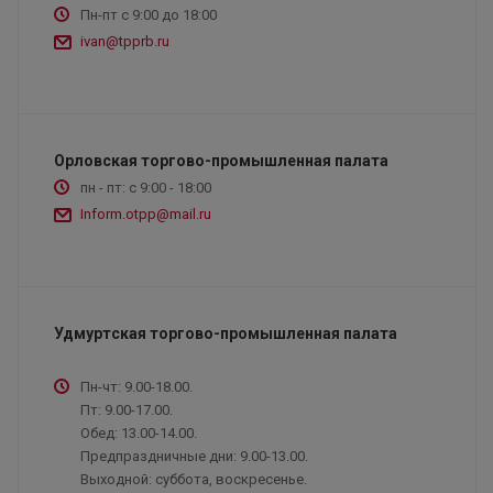
Пн-пт с 9:00 до 18:00
ivan@tpprb.ru
Орловская торгово-промышленная палата
пн - пт: с 9:00 - 18:00
Inform.otpp@mail.ru
Удмуртская торгово-промышленная палата
Пн-чт: 9.00-18.00.
Пт: 9.00-17.00.
Обед: 13.00-14.00.
Предпраздничные дни: 9.00-13.00.
Выходной: суббота, воскресенье.