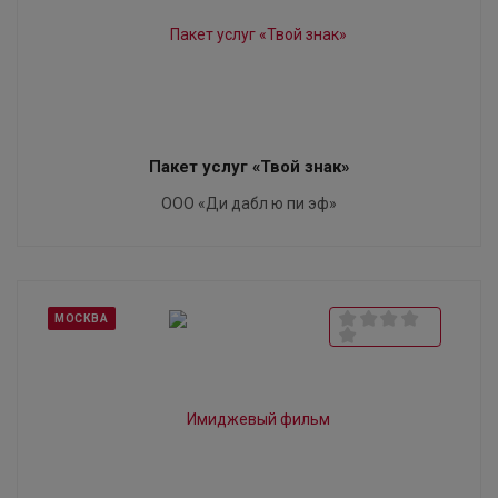
Пакет услуг «Твой знак»
ООО «Ди дабл ю пи эф»
МОСКВА