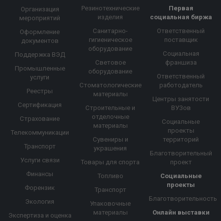
Резинотехнические
Первая
Организация
изделия
социальная биржа
мероприятий
Санитарно-
Ответственный
Оформление
гигиеническое
поставщик
документов
оборудование
Социальная
Поддержка ВЭД
Световое
франшиза
Промышленные
оборудование
Ответственный
услуги
Стоматологические
работодатель
Реестры
материалы
Центры занятости
Сертификация
Строительные и
ВУЗов
отделочные
Страхование
Социальные
материалы
проекты
Телекоммуникации
Сувениры и
территорий
Транспорт
украшения
Благотворительный
Услуги связи
Товары для спорта
проект
Финансы
Топливо
Социальные
проекты
Форензик
Транспорт
Благотворительность
Экология
Упаковочные
материалы
Онлайн выставки
Экспертиза и оценка