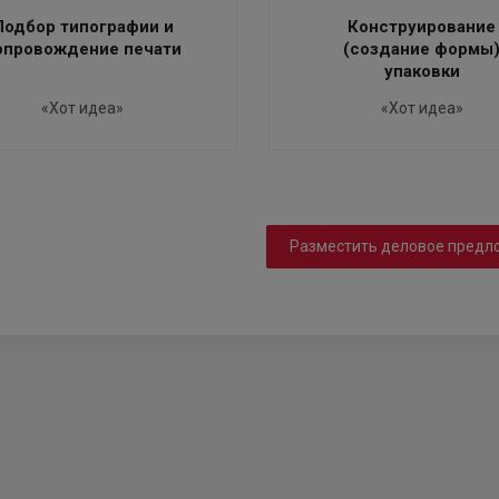
Подбор типографии и
Конструирование
опровождение печати
(создание формы
упаковки
«Хот идеа»
«Хот идеа»
Разместить деловое предл