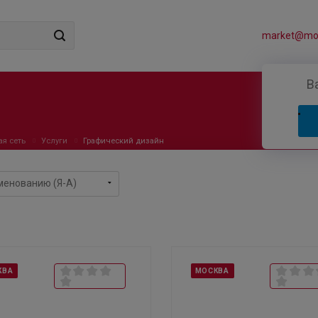
market@mos
В
ая сеть
Услуги
Графический дизайн
КВА
МОСКВА