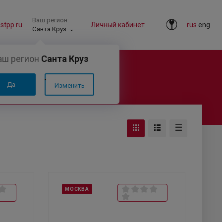
Ваш регион:
tpp.ru
Личный кабинет
rus
eng
Санта Круз
аш регион
Санта Круз
Да
Изменить
МОСКВА