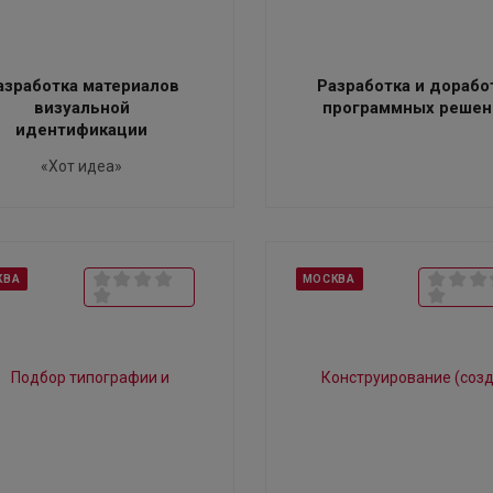
азработка материалов
Разработка и дорабо
визуальной
программных решен
идентификации
«Хот идеа»
КВА
МОСКВА