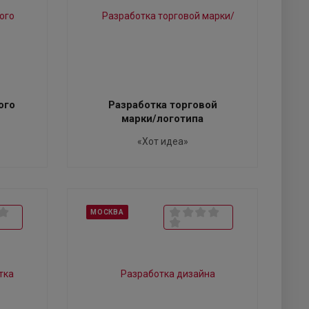
ого
Разработка торговой
марки/логотипа
«Хот идеа»
МОСКВА