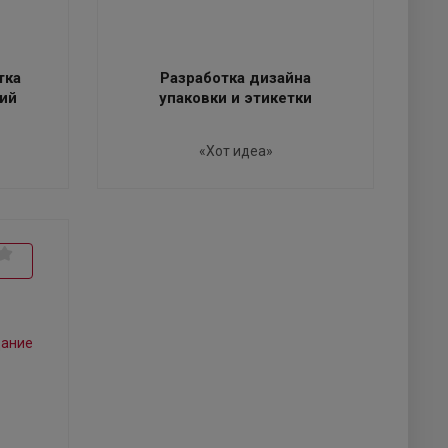
тка
Разработка дизайна
ий
упаковки и этикетки
«Хот идеа»