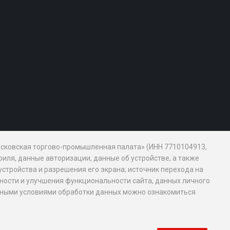
Московская торгово-промышленная палата» (ИНН 7710104913,
иля, данные авторизации, данные об устройстве, а также
устройства и разрешения его экрана; источник перехода на
обности и улучшения функциональности сайта, данных личного
новными условиями обработки данных можно ознакомиться