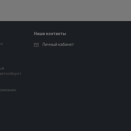
Наши контакты
ог
Личный кабинет
ый
ентооборот
компанию