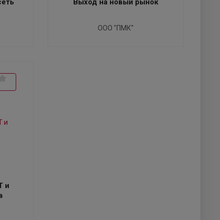
сеть
Выход на новый рынок
ООО "ПМК"
T и
в