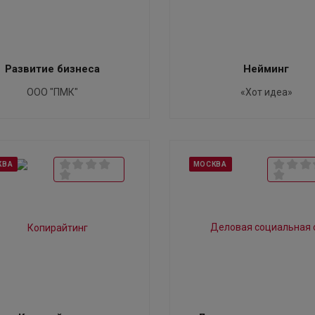
Развитие бизнеса
Нейминг
ООО "ПМК"
«Хот идеа»
КВА
МОСКВА