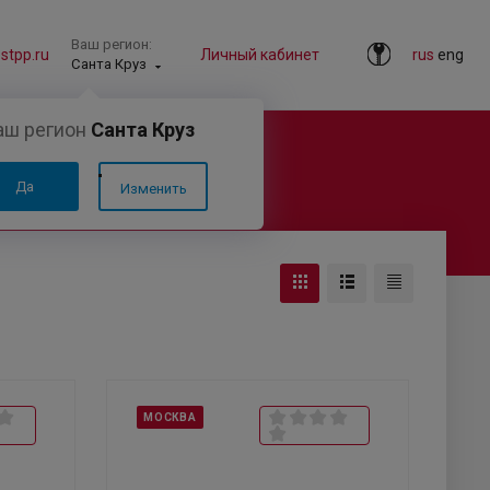
Ваш регион:
tpp.ru
Личный кабинет
rus
eng
Санта Круз
аш регион
Санта Круз
Да
Изменить
МОСКВА