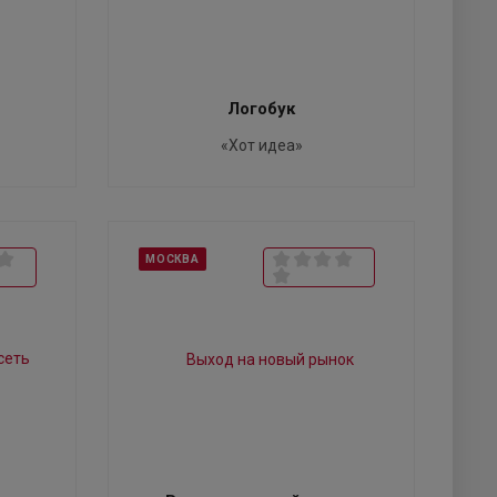
Логобук
«Хот идеа»
МОСКВА