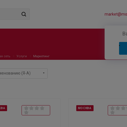
market@mos
В
ая сеть
Услуги
Маркетинг
КВА
МОСКВА