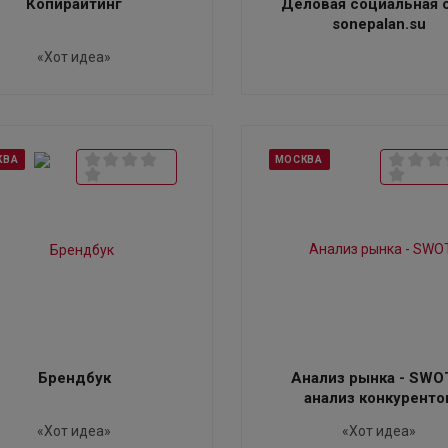
Копирайтинг
Деловая социальная 
sonepalan.su
«Хот идеа»
КВА
МОСКВА
Брендбук
Анализ рынка - SWO
анализ конкуренто
«Хот идеа»
«Хот идеа»