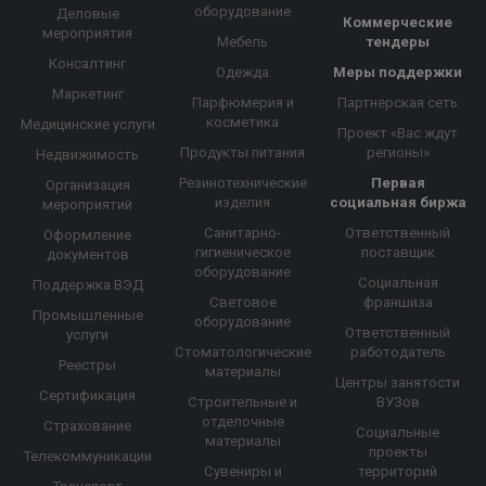
оборудование
Деловые
Коммерческие
мероприятия
Мебель
тендеры
Консалтинг
Одежда
Меры поддержки
Маркетинг
Парфюмерия и
Партнерская сеть
косметика
Медицинские услуги
Проект «Вас ждут
Продукты питания
регионы»
Недвижимость
Резинотехнические
Первая
Организация
изделия
социальная биржа
мероприятий
Санитарно-
Ответственный
Оформление
гигиеническое
поставщик
документов
оборудование
Социальная
Поддержка ВЭД
Световое
франшиза
Промышленные
оборудование
Ответственный
услуги
Стоматологические
работодатель
Реестры
материалы
Центры занятости
Сертификация
Строительные и
ВУЗов
отделочные
Страхование
Социальные
материалы
проекты
Телекоммуникации
Сувениры и
территорий