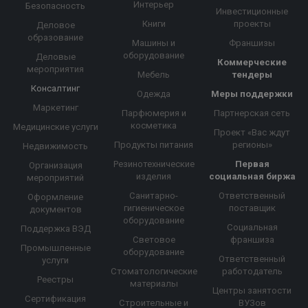
Интерьер
Безопасность
Инвестиционные
Книги
проекты
Деловое
образование
Машины и
Франшизы
оборудование
Деловые
Коммерческие
мероприятия
Мебель
тендеры
Консалтинг
Одежда
Меры поддержки
Маркетинг
Парфюмерия и
Партнерская сеть
косметика
Медицинские услуги
Проект «Вас ждут
Продукты питания
регионы»
Недвижимость
Резинотехнические
Первая
Организация
изделия
социальная биржа
мероприятий
Санитарно-
Ответственный
Оформление
гигиеническое
поставщик
документов
оборудование
Социальная
Поддержка ВЭД
Световое
франшиза
Промышленные
оборудование
Ответственный
услуги
Стоматологические
работодатель
Реестры
материалы
Центры занятости
Сертификация
Строительные и
ВУЗов