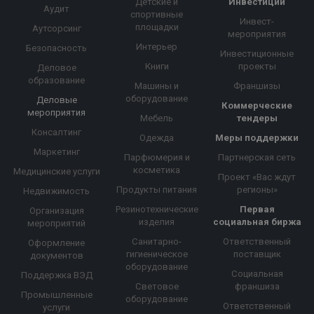
Детские и
Инвестиции
Аудит
спортивные
Инвест-
площадки
Аутсорсинг
мероприятия
Интерьер
Безопасность
Инвестиционные
Книги
проекты
Деловое
образование
Машины и
Франшизы
оборудование
Деловые
Коммерческие
мероприятия
Мебель
тендеры
Консалтинг
Одежда
Меры поддержки
Маркетинг
Парфюмерия и
Партнерская сеть
косметика
Медицинские услуги
Проект «Вас ждут
Продукты питания
регионы»
Недвижимость
Резинотехнические
Первая
Организация
изделия
социальная биржа
мероприятий
Санитарно-
Ответственный
Оформление
гигиеническое
поставщик
документов
оборудование
Социальная
Поддержка ВЭД
Световое
франшиза
Промышленные
оборудование
Ответственный
услуги