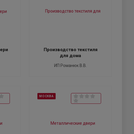
ери
Производство текстиля
для дома
ИП Романюк В.В.
МОСКВА