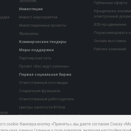
Экология
Публичная оферта
Инвестиции
Юридически значим
электронный докум
щадки
Инвест-мероприятия
B2B-продвижение
Инвестиционные проекты
Порекомендовать 
Франшизы
Онлайн выставки
Коммерческие тендеры
Рейтинг компаний
Меры поддержки
Партнерская сеть
Проект «Вас ждут регионы»
Первая социальная биржа
я
Ответственный поставщик
Социальная франшиза
Ответственный работодатель
Центры занятости ВУЗов
иалы
Социальные проекты территорий
ые
Благотворительный проект
ого cookie-баннера кнопку «Принять», вы даете согласие Союзу «
тельских данных (данные о пользователе, включая настройки проф