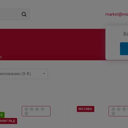
market@mos
В
р
МОСКВА
ОЕ
ИНИНГРАД