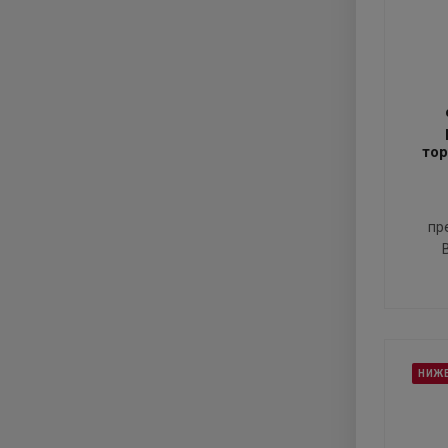
то
пр
НИЖ