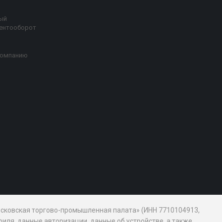
ый
ентооборот
компанию
Московская торгово-промышленная палата» (ИНН 7710104913,
иля, данные авторизации, данные об устройстве, а также