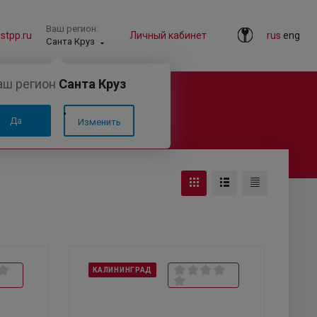
Ваш регион:
tpp.ru
Личный кабинет
rus
eng
Санта Круз
аш регион
Санта Круз
Да
Изменить
КАЛИНИНГРАД