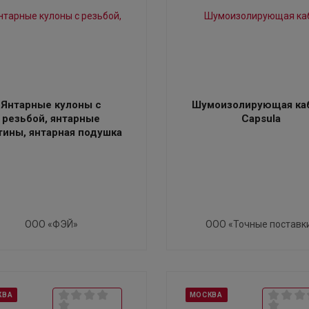
Янтарные кулоны с
Шумоизолирующая ка
резьбой, янтарные
Capsula
тины, янтарная подушка
ООО «ФЭЙ»
ООО «Точные поставк
КВА
МОСКВА