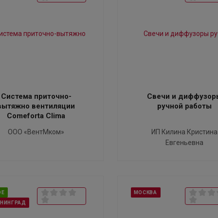
Система приточно-
Свечи и диффузор
вытяжно вентиляции
ручной работы
Comeforta Clima
ООО «ВентМком»
ИП Килина Кристина
Евгеньевна
ОЕ
МОСКВА
ИНИНГРАД