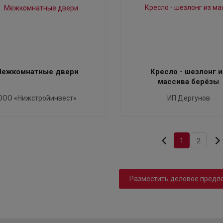
ежкомнатные двери
Кресло - шезлонг и
массива берёзы
ООО «Нижстройинвест»
ИП Дергунов
1
2
Разместить деловое предл