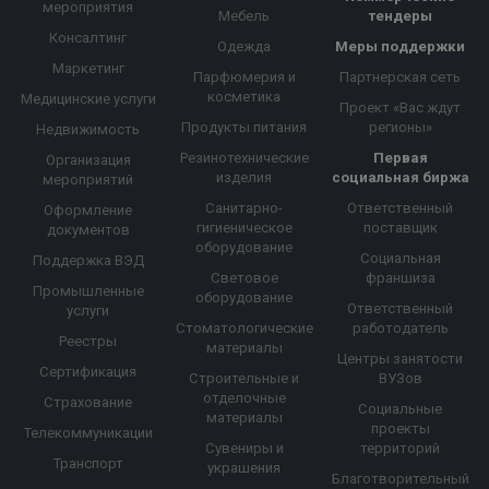
мероприятия
Мебель
тендеры
Консалтинг
Одежда
Меры поддержки
Маркетинг
Парфюмерия и
Партнерская сеть
косметика
Медицинские услуги
Проект «Вас ждут
Продукты питания
регионы»
Недвижимость
Резинотехнические
Первая
Организация
изделия
социальная биржа
мероприятий
Санитарно-
Ответственный
Оформление
гигиеническое
поставщик
документов
оборудование
Социальная
Поддержка ВЭД
Световое
франшиза
Промышленные
оборудование
Ответственный
услуги
Стоматологические
работодатель
Реестры
материалы
Центры занятости
Сертификация
Строительные и
ВУЗов
отделочные
Страхование
Социальные
материалы
проекты
Телекоммуникации
Сувениры и
территорий
Транспорт
украшения
Благотворительный