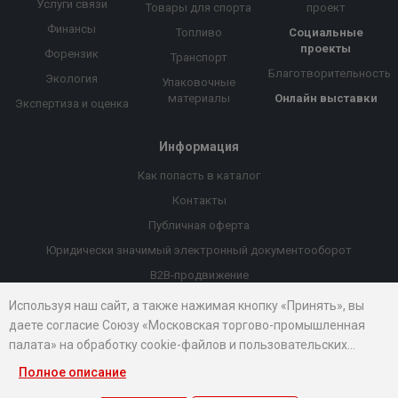
Услуги связи
Товары для спорта
проект
Финансы
Топливо
Социальные
проекты
Форензик
Транспорт
Благотворительность
Экология
Упаковочные
материалы
Онлайн выставки
Экспертиза и оценка
Информация
Как попасть в каталог
Контакты
Публичная оферта
Юридически значимый электронный документооборот
B2B-продвижение
Порекомендовать компанию
Используя наш сайт, а также нажимая кнопку «Принять», вы
даете согласие Союзу «Московская торгово-промышленная
Онлайн выставки
палата» на обработку cookie-файлов и пользовательских
Рейтинг компаний
данных...
Полное описание