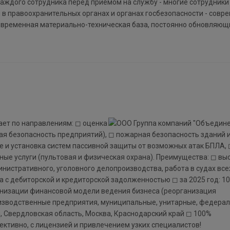
каждого сотрудника перед приёмом на службу - многие сотрудник
 в правоохранительных органах и органах госбезопасности - совр
современная материально-техническая база, постоянно обновляющ
ает по направлениям: ◻ оценка
я безопасность предприятий), ◻ пожарная безопасность зданий 
е и установка систем пассивной защиты от возможных атак БПЛА,
ные услуги (пультовая и физическая охрана). Преимущества: ◻ вы
нистративного, уголовного делопроизводства, работа в судах все
а с дебиторской и кредиторской задолженностью ◻ за 2025 год: 1
анизации финансовой модели ведения бизнеса (реорганизация
роизводственные предприятия, муниципальные, унитарные, федера
й, Свердловская область, Москва, Краснодарский край ◻ 100%
тивно, с лицензией и привлечением узких специалистов!