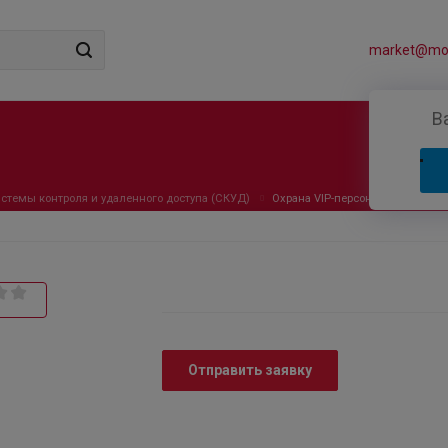
market@mos
В
стемы контроля и удаленного доступа (СКУД)
Охрана VIP-персон
Отправить заявку