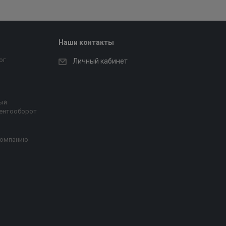
Наши контакты
ог
Личный кабинет
ый
ентооборот
компанию