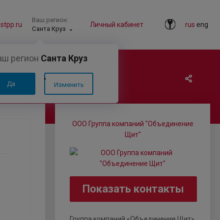
Ваш регион:
tpp.ru
Личный кабинет
rus
eng
Санта Круз
аш регион
Санта Круз
Да
Изменить
ООО Группа компаний "Объединение
Щит"
Показать контакты
Группа компаний «Объединение Щит»