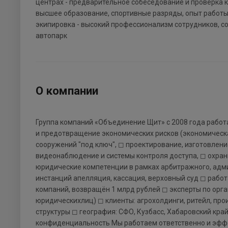
центрах - предварительное собеседование и проверка 
высшее образование, спортивные разряды, опыт работы
экипировка - высокий профессионализм сотрудников, 
автопарк
О компании
Группа компаний «Объединение Щит» с 2008 года работ
и предотвращение экономических рисков (экономическа
сооружений "под ключ", ◻ проектирование, изготовлени
видеонаблюдение и системы контроля доступа, ◻ охран
юридические компетенции в рамках арбитражного, адми
инстанций апелляция, кассация, верховный суд ◻ работ
компаний, возвращён 1 млрд рублей ◻ эксперты по орг
юридическихлиц) ◻ клиенты: агрохолдинги, ритейл, п
структуры ◻ география: СФО, Кузбасс, Хабаровский кра
конфиденциальность Мы работаем ответственно и эффек