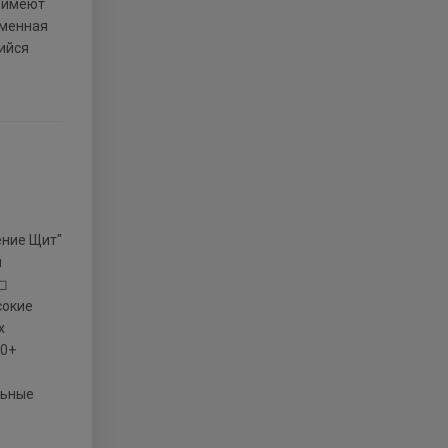
и имеют
еменная
ийся
и
 ◻
сокие
х
00+
льные