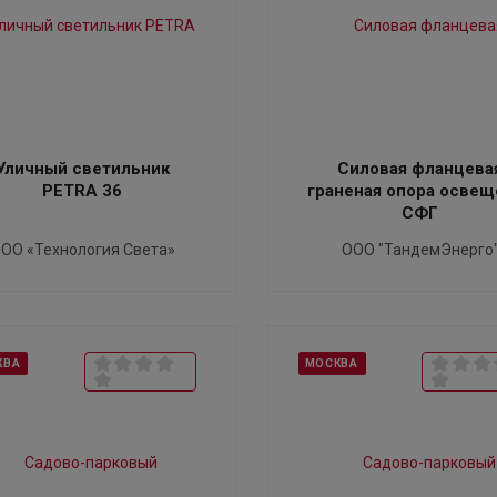
Уличный светильник
Силовая фланцева
PETRA 36
граненая опора освещ
СФГ
ОО «Технология Света»
ООО "ТандемЭнерго
КВА
МОСКВА