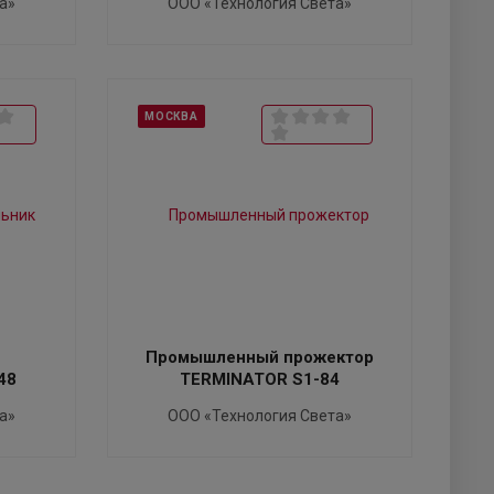
а»
ООО «Технология Света»
МОСКВА
Промышленный прожектор
48
TERMINATOR S1-84
а»
ООО «Технология Света»