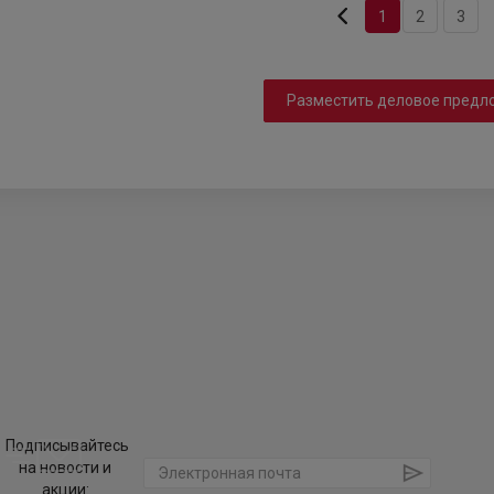
1
2
3
Разместить деловое предл
Подписывайтесь
на новости и
акции: