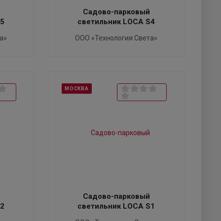
Садово-парковый
S5
светильник LOCA S4
а»
ООО «Технология Света»
МОСКВА
Садово-парковый
S2
светильник LOCA S1