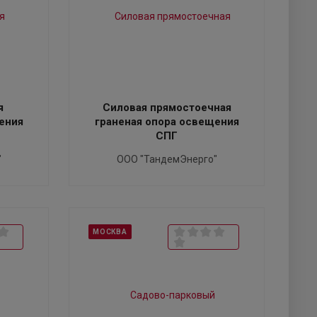
я
Силовая прямостоечная
ения
граненая опора освещения
СПГ
"
ООО "ТандемЭнерго"
МОСКВА