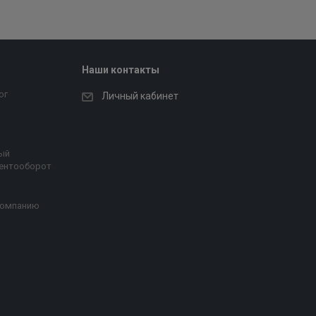
Наши контакты
ог
Личный кабинет
ый
ентооборот
компанию