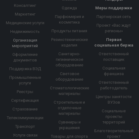
Консалтинг
Одежда
Меры поддержки
Маркетинг
Парфюмерия и
Партнерская сеть
косметика
Медицинские услуги
Проект «Вас ждут
Продукты питания
регионы»
Недвижимость
Резинотехнические
Первая
Организация
изделия
социальная биржа
мероприятий
Санитарно-
Ответственный
Оформление
гигиеническое
поставщик
документов
оборудование
Социальная
Поддержка ВЭД
Световое
франшиза
Промышленные
оборудование
Ответственный
услуги
Стоматологические
работодатель
Реестры
материалы
Центры занятости
Сертификация
Строительные и
ВУЗов
отделочные
Страхование
Социальные
материалы
проекты
Телекоммуникации
Сувениры и
территорий
Транспорт
украшения
Благотворительный
Услуги связи
Товары для спорта
проект