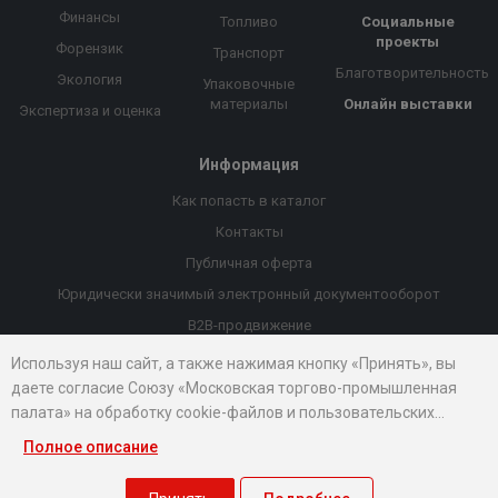
Финансы
Топливо
Социальные
проекты
Форензик
Транспорт
Благотворительность
Экология
Упаковочные
материалы
Онлайн выставки
Экспертиза и оценка
Информация
Как попасть в каталог
Контакты
Публичная оферта
Юридически значимый электронный документооборот
B2B-продвижение
Порекомендовать компанию
Используя наш сайт, а также нажимая кнопку «Принять», вы
даете согласие Союзу «Московская торгово-промышленная
Онлайн выставки
палата» на обработку cookie-файлов и пользовательских
Рейтинг компаний
данных...
Полное описание
© 2026 Все права защищены.
Правовые документы