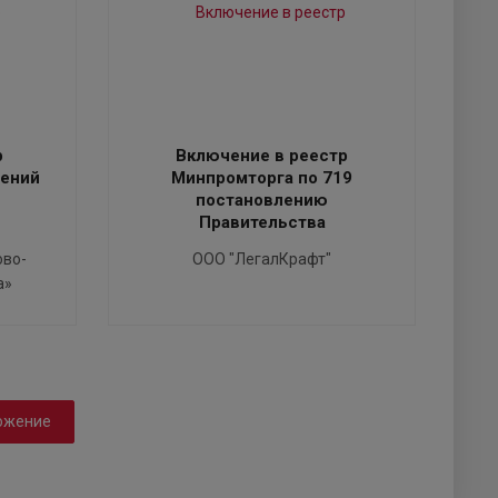
р
Включение в реестр
чений
Минпромторга по 719
постановлению
Правительства
ово-
ООО "ЛегалКрафт"
а»
ожение