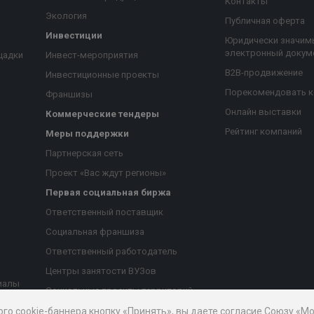
Контакты
Экология
Публичная оферта
Инвестиции
Юридически значим
электронный докум
щадки
Инвест-мероприятия
B2B-продвижение
Инвестиционные проекты
Порекомендовать 
Франшизы
Онлайн выставки
Коммерческие тендеры
Рейтинг компаний
Меры поддержки
Партнерская сеть
Проект «Вас ждут регионы»
Первая социальная биржа
я
Ответственный поставщик
Социальная франшиза
Ответственный работодатель
Центры занятости ВУЗов
иалы
Социальные проекты территорий
ые
Благотворительный проект
ого cookie-баннера кнопку «Принять», вы даете согласие Союзу «