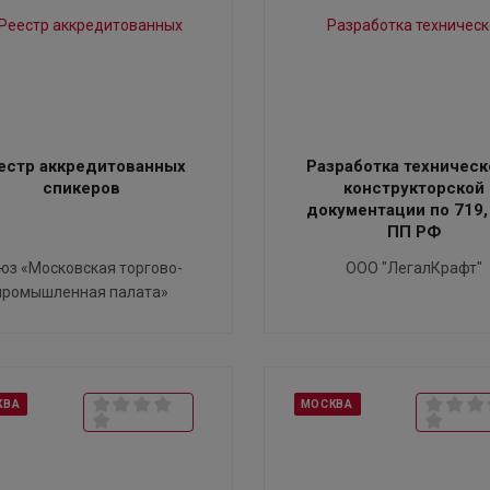
естр аккредитованных
Разработка техническ
спикеров
конструкторской
документации по 719,
ПП РФ
юз «Московская торгово-
ООО "ЛегалКрафт"
промышленная палата»
КВА
МОСКВА