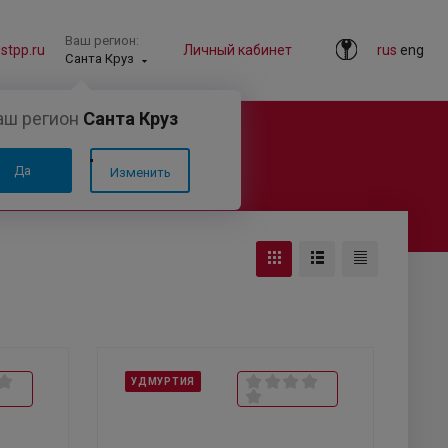
Ваш регион:
tpp.ru
Личный кабинет
rus
eng
Санта Круз
аш регион
Санта Круз
Да
Изменить
УДМУРТИЯ