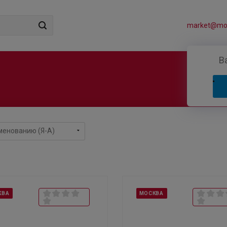
market@mos
В
КВА
МОСКВА