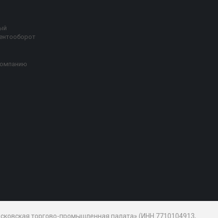
ый
ентооборот
компанию
Московская торгово-промышленная палата» (ИНН 7710104913,