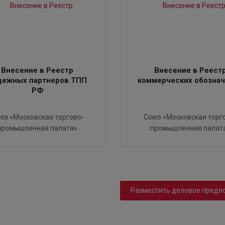
Внесение в Реестр
Внесение в Реест
дежных партнеров ТПП
коммерческих обозна
РФ
юз «Московская торгово-
Союз «Московская торг
промышленная палата»
промышленная палат
Разместить деловое предл