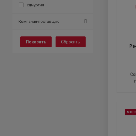
Удмуртия
Компания-поставщик
Сбросить
Ре
Со
МОС