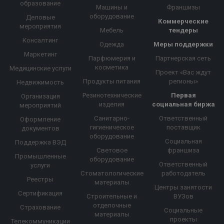
образование
Машины и
Франшизы
оборудование
Деловые
Коммерческие
мероприятия
Мебель
тендеры
Консалтинг
Одежда
Меры поддержки
Маркетинг
Парфюмерия и
Партнерская сеть
косметика
Медицинские услуги
Проект «Вас ждут
Продукты питания
регионы»
Недвижимость
Резинотехнические
Первая
Организация
изделия
социальная биржа
мероприятий
Санитарно-
Ответственный
Оформление
гигиеническое
поставщик
документов
оборудование
Социальная
Поддержка ВЭД
Световое
франшиза
Промышленные
оборудование
Ответственный
услуги
Стоматологические
работодатель
Реестры
материалы
Центры занятости
Сертификация
Строительные и
ВУЗов
отделочные
Страхование
Социальные
материалы
проекты
Телекоммуникации