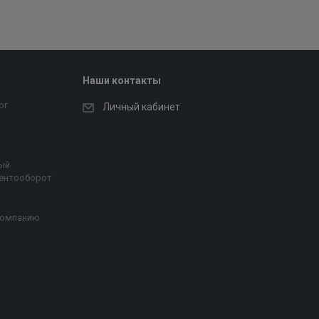
Наши контакты
ог
Личный кабинет
ый
ентооборот
компанию