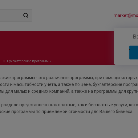
market@mos
В
и
Бухгалтерские программы
рские программы - это различные программы, при помощи которых
ости и масштабности учета, а также по цене, бухгалтерские про
ы для малых и средних компаний, а также на программы для круп
 разделе представлены как платные, так и бесплатные услуги, ко
рские программы по приемлемой стоимости для Вашего бизнеса.