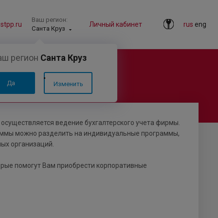
Ваш регион:
tpp.ru
Личный кабинет
rus
eng
Санта Круз
аш регион
Санта Круз
Да
Изменить
 осуществляется ведение бухгалтерского учета фирмы.
граммы можно разделить на индивидуальные программы,
ных организаций.
торые помогут Вам приобрести корпоративные