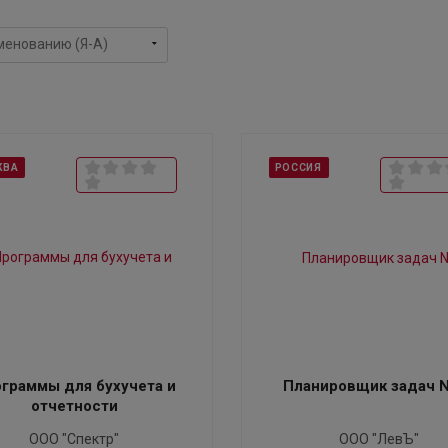
КВА
РОССИЯ
граммы для бухучета и
Планировщик задач N
отчетности
ООО "Спектр"
ООО "ЛевЪ"