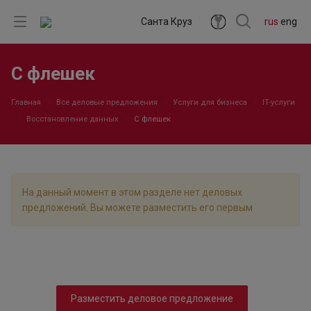
Санта Круз
rus
eng
С флешек
Главная
Все деловые предложения
Услуги для бизнеса
IT-услуги
Восстановление данных
С флешек
На данный момент в этом разделе нет деловых
предложений. Вы можете разместить его первым
Разместить деловое предложение