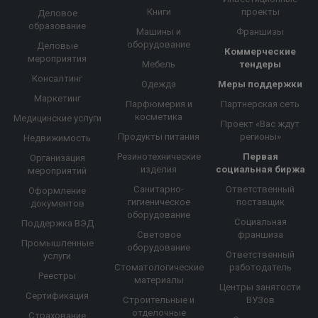
Книги
проекты
Деловое
образование
Машины и
Франшизы
оборудование
Деловые
Коммерческие
мероприятия
Мебель
тендеры
Консалтинг
Одежда
Меры поддержки
Маркетинг
Парфюмерия и
Партнерская сеть
косметика
Медицинские услуги
Проект «Вас ждут
Продукты питания
регионы»
Недвижимость
Резинотехнические
Первая
Организация
изделия
социальная биржа
мероприятий
Санитарно-
Ответственный
Оформление
гигиеническое
поставщик
документов
оборудование
Социальная
Поддержка ВЭД
Световое
франшиза
Промышленные
оборудование
Ответственный
услуги
Стоматологические
работодатель
Реестры
материалы
Центры занятости
Сертификация
Строительные и
ВУЗов
отделочные
Страхование