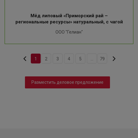
Мёд липовый «Приморский рай –
региональные ресурсы» натуральный, с чагой
ООО "Гелиан"
1
2
3
4
5
...
79
Разместить деловое предложение