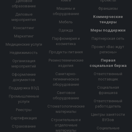
Книги
проекты
Деловое
образование
Машины и
Франшизы
оборудование
Деловые
Коммерческие
мероприятия
Мебель
тендеры
Консалтинг
Одежда
Меры поддержки
Маркетинг
Парфюмерия и
Партнерская сеть
косметика
Медицинские услуги
Проект «Вас ждут
Продукты питания
регионы»
Недвижимость
Резинотехнические
Первая
Организация
изделия
социальная биржа
мероприятий
Санитарно-
Ответственный
Оформление
гигиеническое
поставщик
документов
оборудование
Социальная
Поддержка ВЭД
Световое
франшиза
Промышленные
оборудование
Ответственный
услуги
Стоматологические
работодатель
Реестры
материалы
Центры занятости
Сертификация
Строительные и
ВУЗов
отделочные
Страхование
Социальные
материалы