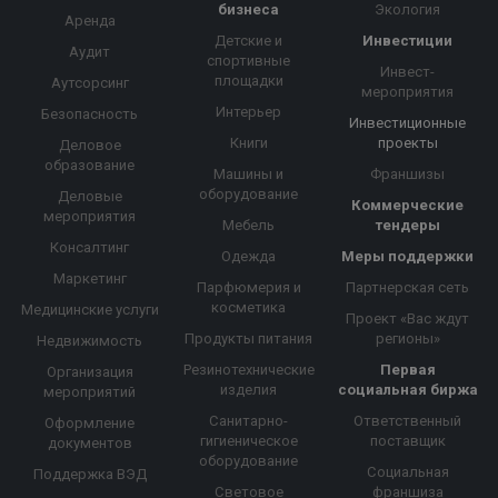
бизнеса
Экология
Аренда
Детские и
Инвестиции
Аудит
спортивные
Инвест-
площадки
Аутсорсинг
мероприятия
Интерьер
Безопасность
Инвестиционные
Книги
проекты
Деловое
образование
Машины и
Франшизы
оборудование
Деловые
Коммерческие
мероприятия
Мебель
тендеры
Консалтинг
Одежда
Меры поддержки
Маркетинг
Парфюмерия и
Партнерская сеть
косметика
Медицинские услуги
Проект «Вас ждут
Продукты питания
регионы»
Недвижимость
Резинотехнические
Первая
Организация
изделия
социальная биржа
мероприятий
Санитарно-
Ответственный
Оформление
гигиеническое
поставщик
документов
оборудование
Социальная
Поддержка ВЭД
Световое
франшиза