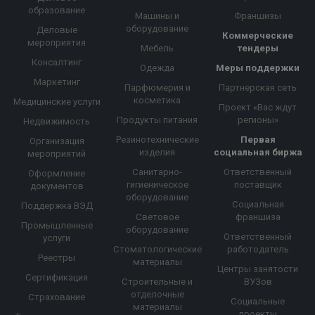
образование
Машины и
Франшизы
оборудование
Деловые
Коммерческие
мероприятия
Мебель
тендеры
Консалтинг
Одежда
Меры поддержки
Маркетинг
Парфюмерия и
Партнерская сеть
косметика
Медицинские услуги
Проект «Вас ждут
Продукты питания
регионы»
Недвижимость
Резинотехнические
Первая
Организация
изделия
социальная биржа
мероприятий
Санитарно-
Ответственный
Оформление
гигиеническое
поставщик
документов
оборудование
Социальная
Поддержка ВЭД
Световое
франшиза
Промышленные
оборудование
Ответственный
услуги
Стоматологические
работодатель
Реестры
материалы
Центры занятости
Сертификация
Строительные и
ВУЗов
отделочные
Страхование
Социальные
материалы
проекты