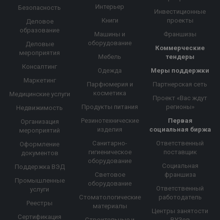
Интерьер
Безопасность
Инвестиционные
Книги
проекты
Деловое
образование
Машины и
Франшизы
оборудование
Деловые
Коммерческие
мероприятия
Мебель
тендеры
Консалтинг
Одежда
Меры поддержки
Маркетинг
Парфюмерия и
Партнерская сеть
косметика
Медицинские услуги
Проект «Вас ждут
Продукты питания
регионы»
Недвижимость
Резинотехнические
Первая
Организация
изделия
социальная биржа
мероприятий
Санитарно-
Ответственный
Оформление
гигиеническое
поставщик
документов
оборудование
Социальная
Поддержка ВЭД
Световое
франшиза
Промышленные
оборудование
Ответственный
услуги
Стоматологические
работодатель
Реестры
материалы
Центры занятости
Сертификация
Строительные и
ВУЗов