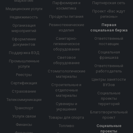
Маркетинг
Парфюмерия и
Партнерская сеть
косметика
Медицинские услуги
Проект «Вас ждут
Продукты питания
регионы»
Недвижимость
Резинотехнические
Первая
Организация
изделия
социальная биржа
мероприятий
Санитарно-
Ответственный
Оформление
гигиеническое
поставщик
документов
оборудование
Социальная
Поддержка ВЭД
Световое
франшиза
Промышленные
оборудование
Ответственный
услуги
Стоматологические
работодатель
Реестры
материалы
Центры занятости
Сертификация
Строительные и
ВУЗов
отделочные
Страхование
Социальные
материалы
проекты
Телекоммуникации
Сувениры и
территорий
Транспорт
украшения
Благотворительный
Услуги связи
Товары для спорта
проект
Финансы
Топливо
Социальные
проекты
Форензик