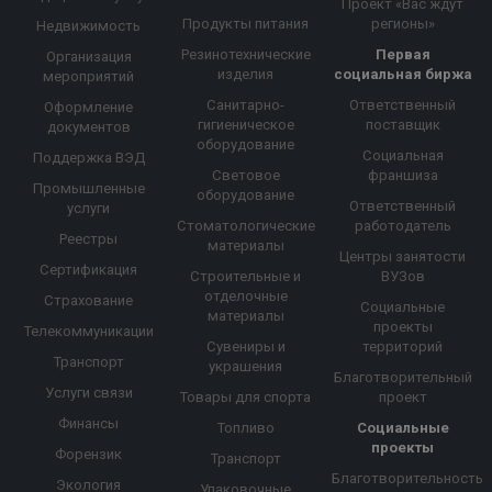
Проект «Вас ждут
Продукты питания
регионы»
Недвижимость
Резинотехнические
Первая
Организация
изделия
социальная биржа
мероприятий
Санитарно-
Ответственный
Оформление
гигиеническое
поставщик
документов
оборудование
Социальная
Поддержка ВЭД
Световое
франшиза
Промышленные
оборудование
Ответственный
услуги
Стоматологические
работодатель
Реестры
материалы
Центры занятости
Сертификация
Строительные и
ВУЗов
отделочные
Страхование
Социальные
материалы
проекты
Телекоммуникации
Сувениры и
территорий
Транспорт
украшения
Благотворительный
Услуги связи
Товары для спорта
проект
Финансы
Топливо
Социальные
проекты
Форензик
Транспорт
Благотворительность
Экология
Упаковочные