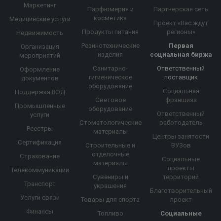
Маркетинг
Парфюмерия и
Партнерская сеть
косметика
Медицинские услуги
Проект «Вас ждут
Продукты питания
регионы»
Недвижимость
Резинотехнические
Первая
Организация
изделия
социальная биржа
мероприятий
Санитарно-
Ответственный
Оформление
гигиеническое
поставщик
документов
оборудование
Социальная
Поддержка ВЭД
Световое
франшиза
Промышленные
оборудование
Ответственный
услуги
Стоматологические
работодатель
Реестры
материалы
Центры занятости
Сертификация
Строительные и
ВУЗов
отделочные
Страхование
Социальные
материалы
проекты
Телекоммуникации
Сувениры и
территорий
Транспорт
украшения
Благотворительный
Услуги связи
Товары для спорта
проект
Финансы
Топливо
Социальные