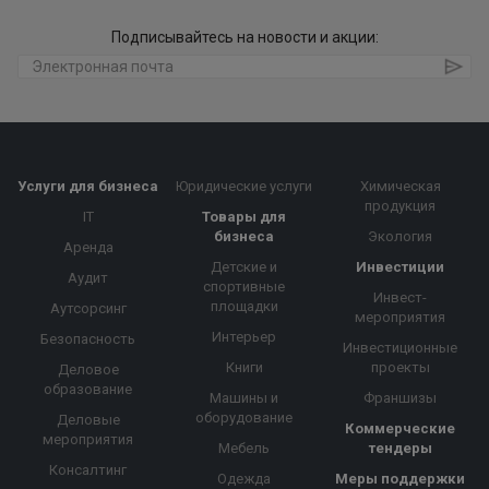
Подписывайтесь на новости и акции:
Услуги для бизнеса
Юридические услуги
Химическая
продукция
IT
Товары для
бизнеса
Экология
Аренда
Детские и
Инвестиции
Аудит
спортивные
Инвест-
площадки
Аутсорсинг
мероприятия
Интерьер
Безопасность
Инвестиционные
Книги
проекты
Деловое
образование
Машины и
Франшизы
оборудование
Деловые
Коммерческие
мероприятия
Мебель
тендеры
Консалтинг
Одежда
Меры поддержки