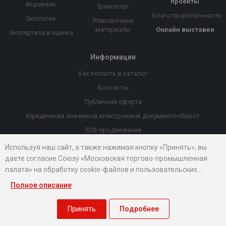
проекты
Форензик
Транспорт
Благотворительность
Экология
Упаковочные
материалы
Онлайн выставки
Экспертиза и оценка
Информация
Как попасть в каталог
Контакты
Публичная оферта
Юридически значимый электронный документооборот
B2B-продвижение
Порекомендовать компанию
Используя наш сайт, а также нажимая кнопку «Принять», вы
даете согласие Союзу «Московская торгово-промышленная
Онлайн выставки
палата» на обработку cookie-файлов и пользовательских
Рейтинг компаний
данных...
Полное описание
© 2026 Все права защищены.
Правовые документы
Принять
Подробнее