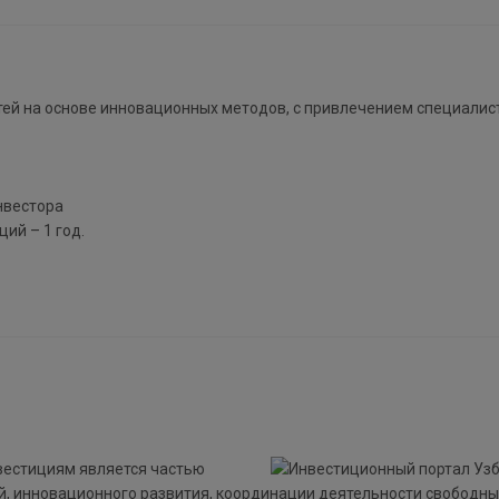
тей на основе инновационных методов, с привлечением специалис
нвестора
ий – 1 год.
вестициям является частью
й, инновационного развития, координации деятельности свободны