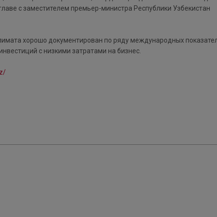
главе с заместителем премьер-министра Республики Узбекистан
климата хорошо документирован по ряду международных показател
инвестиций с низкими затратами на бизнес.
z/