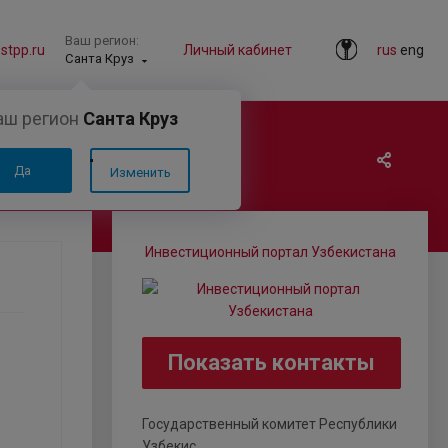
Ваш регион:
tpp.ru
Личный кабинет
rus
eng
Санта Круз
аш регион
Санта Круз
Да
Изменить
Инвестиционный портал Узбекистана
Показать контакты
Государственный комитет Республики
Узбекис...