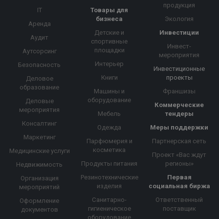
продукция
IT
Товары для
бизнеса
Экология
Аренда
Детские и
Инвестиции
Аудит
спортивные
Инвест-
площадки
Аутсорсинг
мероприятия
Интерьер
Безопасность
Инвестиционные
Книги
проекты
Деловое
образование
Машины и
Франшизы
оборудование
Деловые
Коммерческие
мероприятия
Мебель
тендеры
Консалтинг
Одежда
Меры поддержки
Маркетинг
Парфюмерия и
Партнерская сеть
косметика
Медицинские услуги
Проект «Вас ждут
Продукты питания
регионы»
Недвижимость
Резинотехнические
Первая
Организация
изделия
социальная биржа
мероприятий
Санитарно-
Ответственный
Оформление
гигиеническое
поставщик
документов
оборудование