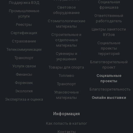
Социальная
Поддержка ВЭД
Световое
франшиза
Промышленные
оборудование
Ответственный
услуги
Стоматологические
работодатель
Реестры
материалы
Центры занятости
Сертификация
Строительные и
ВУЗов
отделочные
Страхование
Социальные
материалы
проекты
Телекоммуникации
Сувениры и
территорий
Транспорт
украшения
Благотворительный
Услуги связи
Товары для спорта
проект
Финансы
Топливо
Социальные
проекты
Форензик
Транспорт
Благотворительность
Экология
Упаковочные
материалы
Онлайн выставки
Экспертиза и оценка
Информация
Как попасть в каталог
Контакты