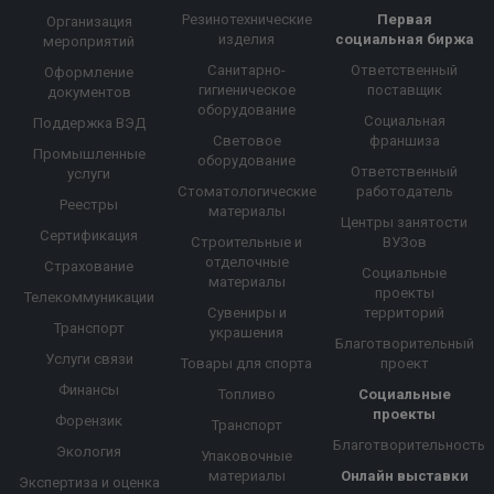
Резинотехнические
Первая
Организация
изделия
социальная биржа
мероприятий
Санитарно-
Ответственный
Оформление
гигиеническое
поставщик
документов
оборудование
Социальная
Поддержка ВЭД
Световое
франшиза
Промышленные
оборудование
Ответственный
услуги
Стоматологические
работодатель
Реестры
материалы
Центры занятости
Сертификация
Строительные и
ВУЗов
отделочные
Страхование
Социальные
материалы
проекты
Телекоммуникации
Сувениры и
территорий
Транспорт
украшения
Благотворительный
Услуги связи
Товары для спорта
проект
Финансы
Топливо
Социальные
проекты
Форензик
Транспорт
Благотворительность
Экология
Упаковочные
материалы
Онлайн выставки
Экспертиза и оценка