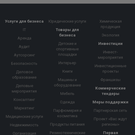
Услуги для бизнеса
Юридические услуги
Химическая
продукция
IT
Товары для
бизнеса
Экология
Аренда
Детские и
Инвестиции
Аудит
спортивные
Инвест-
площадки
Аутсорсинг
мероприятия
Интерьер
Безопасность
Инвестиционные
Книги
проекты
Деловое
образование
Машины и
Франшизы
оборудование
Деловые
Коммерческие
мероприятия
Мебель
тендеры
Консалтинг
Одежда
Меры поддержки
Маркетинг
Парфюмерия и
Партнерская сеть
косметика
Медицинские услуги
Проект «Вас ждут
Продукты питания
регионы»
Недвижимость
Резинотехнические
Первая
Организация