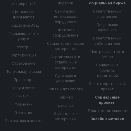
изделия
социальная биржа
мероприятий
Санитарно-
Ответственный
Оформление
гигиеническое
поставщик
документов
оборудование
Социальная
Поддержка ВЭД
Световое
франшиза
Промышленные
оборудование
Ответственный
услуги
Стоматологические
работодатель
Реестры
материалы
Центры занятости
Сертификация
Строительные и
ВУЗов
отделочные
Страхование
Социальные
материалы
проекты
Телекоммуникации
Сувениры и
территорий
Транспорт
украшения
Благотворительный
Услуги связи
Товары для спорта
проект
Финансы
Топливо
Социальные
проекты
Форензик
Транспорт
Благотворительность
Экология
Упаковочные
материалы
Онлайн выставки
Экспертиза и оценка