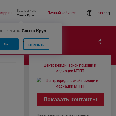
Ваш регион:
tpp.ru
Личный кабинет
rus
eng
Санта Круз
аш регион
Санта Круз
Да
Изменить
Центр юридической помощи и
медиации МТПП
Показать контакты
Центр юридической помощи и