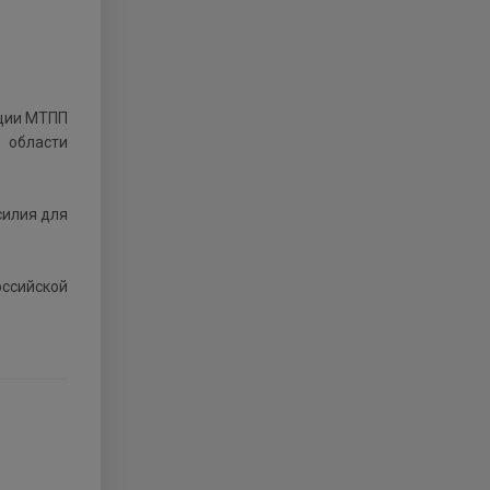
в области
силия для
оссийской