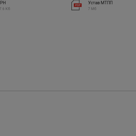
ГРН
Устав МТПП
7.6 Кб
7 Мб