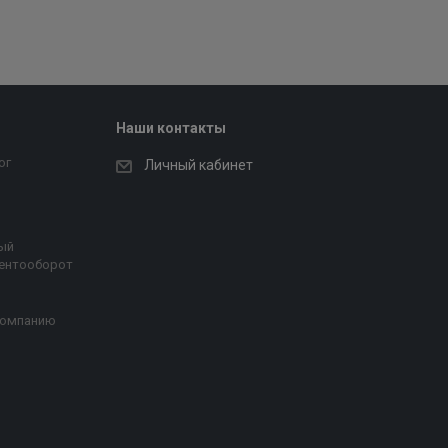
Наши контакты
ог
Личный кабинет
ый
ентооборот
компанию