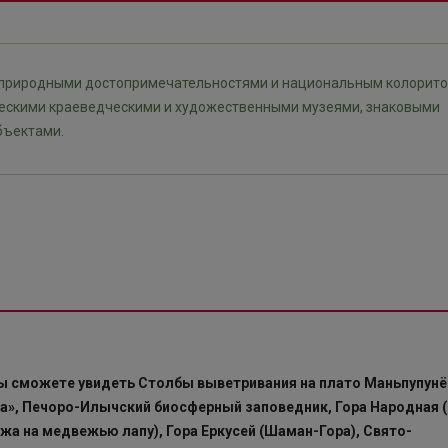
та природными достопримечательностями и национальным колорито
ческими краеведческими и художественными музеями, знаковыми
бъектами.
Вы сможете увидеть Столбы выветривания на плато Маньпупунёр
а», Печоро-Илычский биосферный заповедник, Гора Народная 
ожа на медвежью лапу), Гора Еркусей (Шаман-Гора), Свято-