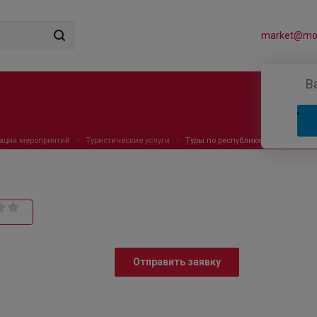
market@mos
В
ация мероприятий
Туристические услуги
Туры по республике Коми
Отправить заявку