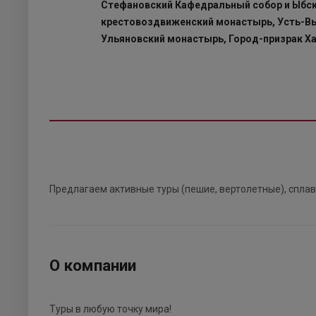
Стефановский Кафедральный собор и Ыбс
крестовоздвиженский монастырь, Усть-В
Ульяновский монастырь, Город-призрак Х
Предлагаем активные туры (пешие, вертолетные), спла
О компании
Туры в любую точку мира!