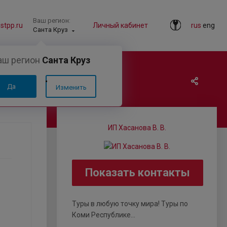
Ваш регион:
tpp.ru
Личный кабинет
rus
eng
Санта Круз
аш регион
Санта Круз
Да
Изменить
ИП Хасанова В. В.
Показать контакты
Туры в любую точку мира! Туры по
Коми Республике...