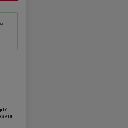
м.
 (7
(самая