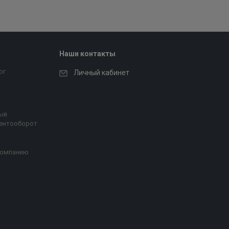
Наши контакты
ог
Личный кабинет
ый
ентооборот
компанию