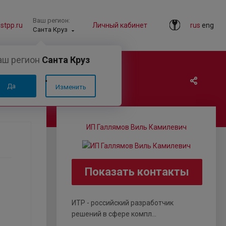
Ваш регион:
tpp.ru
Личный кабинет
rus
eng
Санта Круз
аш регион
Санта Круз
Да
Изменить
ИП Галлямов Виль Камилевич
Показать контакты
ИТР - российский разработчик
решений в сфере компл...