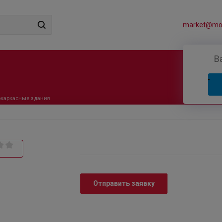
market@mos
В
каркасные здания
Отправить заявку