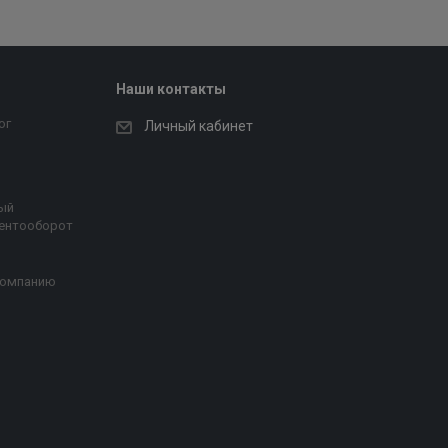
Наши контакты
ог
Личный кабинет
ый
ентооборот
компанию