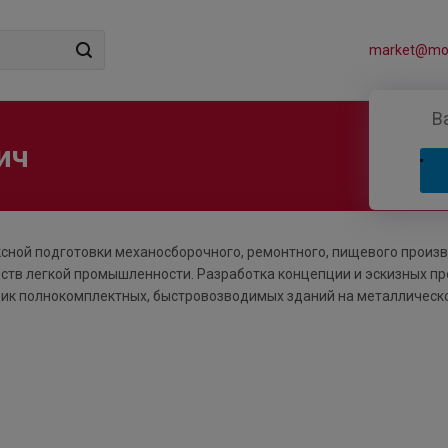
market@mos
В
ич
ксной подготовки механосборочного, ремонтного, пищевого произв
ств легкой промышленности. Разработка концепции и эскизных пр
вщик полнокомплектных, быстровозводимых зданий на металлическ