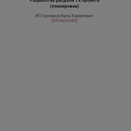
Разработка раздела ТХ проекта
(планировка)
ИП Галлямов Виль Камилевич