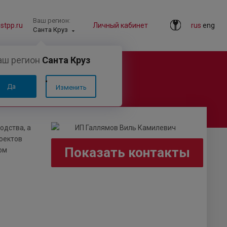
Ваш регион:
tpp.ru
Личный кабинет
rus
eng
Санта Круз
аш регион
Санта Круз
Да
Изменить
одства, а
оектов
Показать контакты
ом