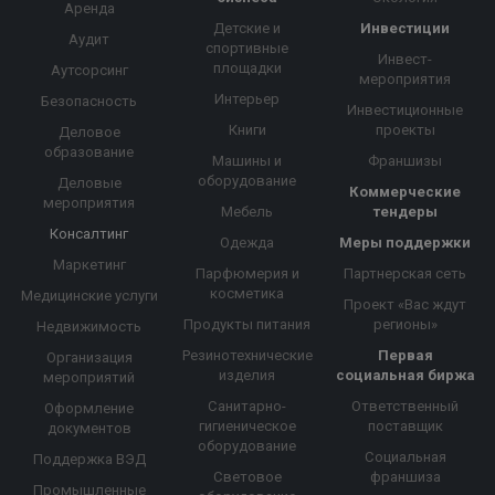
Аренда
Детские и
Инвестиции
Аудит
спортивные
Инвест-
площадки
Аутсорсинг
мероприятия
Интерьер
Безопасность
Инвестиционные
Книги
проекты
Деловое
образование
Машины и
Франшизы
оборудование
Деловые
Коммерческие
мероприятия
Мебель
тендеры
Консалтинг
Одежда
Меры поддержки
Маркетинг
Парфюмерия и
Партнерская сеть
косметика
Медицинские услуги
Проект «Вас ждут
Продукты питания
регионы»
Недвижимость
Резинотехнические
Первая
Организация
изделия
социальная биржа
мероприятий
Санитарно-
Ответственный
Оформление
гигиеническое
поставщик
документов
оборудование
Социальная
Поддержка ВЭД
Световое
франшиза
Промышленные