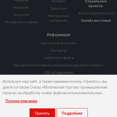
Финансы
Топливо
Социальные
проекты
Форензик
Транспорт
Благотворительность
Экология
Упаковочные
материалы
Онлайн выставки
Экспертиза и оценка
Информация
Как попасть в каталог
Контакты
Публичная оферта
Юридически значимый электронный документооборот
B2B-продвижение
Порекомендовать компанию
Используя наш сайт, а также нажимая кнопку «Принять», вы
даете согласие Союзу «Московская торгово-промышленная
Онлайн выставки
палата» на обработку cookie-файлов и пользовательских
Рейтинг компаний
данных...
Полное описание
© 2026 Все права защищены.
Правовые документы
Принять
Подробнее