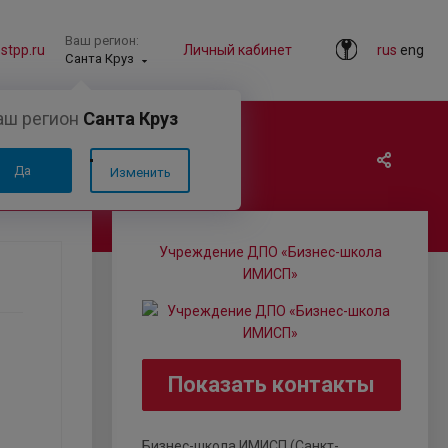
Ваш регион:
tpp.ru
Личный кабинет
rus
eng
Санта Круз
аш регион
Санта Круз
Да
Изменить
Учреждение ДПО «Бизнес-школа
ИМИСП»
Показать контакты
Бизнес-школа ИМИСП (Санкт-