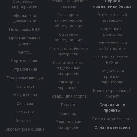
Резинотехнические
Первая
Организация
изделия
социальная биржа
мероприятий
Санитарно-
Ответственный
Оформление
гигиеническое
поставщик
документов
оборудование
Социальная
Поддержка ВЭД
Световое
франшиза
Промышленные
оборудование
Ответственный
услуги
Стоматологические
работодатель
Реестры
материалы
Центры занятости
Сертификация
Строительные и
ВУЗов
отделочные
Страхование
Социальные
материалы
проекты
Телекоммуникации
Сувениры и
территорий
Транспорт
украшения
Благотворительный
Услуги связи
Товары для спорта
проект
Финансы
Топливо
Социальные
проекты
Форензик
Транспорт
Благотворительность
Экология
Упаковочные
материалы
Онлайн выставки
Экспертиза и оценка