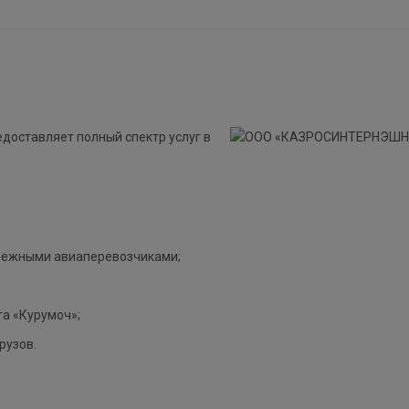
доставляет полный спектр услуг в
бежными авиаперевозчиками;
та «Курумоч»;
рузов.