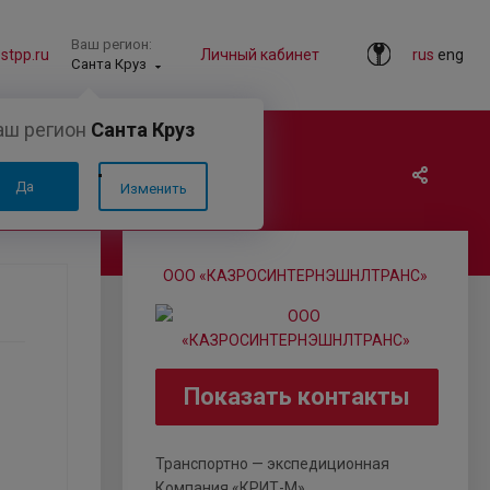
Ваш регион:
tpp.ru
Личный кабинет
rus
eng
Санта Круз
аш регион
Санта Круз
Да
Изменить
ООО «КАЗРОСИНТЕРНЭШНЛТРАНС»
Показать контакты
Транспортно — экспедиционная
Компания «КРИТ-М»...