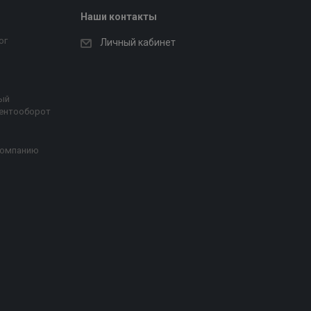
Наши контакты
ог
Личный кабинет
ый
ентооборот
компанию