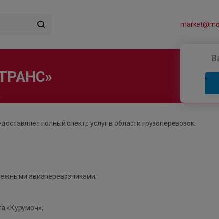
market@mos
В
ТРАНС»
»
оставляет полный спектр услуг в области грузоперевозок.
бежными авиаперевозчиками;
та «Курумоч»;