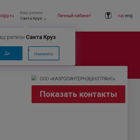
Ваш регион:
tpp.ru
Личный кабинет
rus
eng
Санта Круз
аш регион
Санта Круз
Да
Изменить
Показать контакты