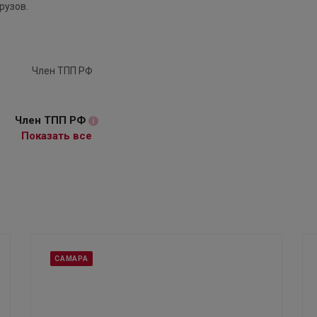
рузов.
Член ТПП РФ
i
Показать все
САМАРА