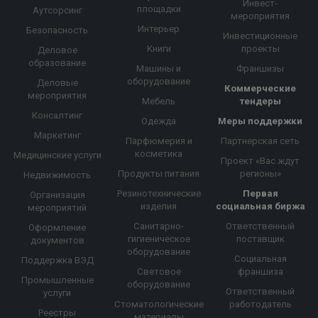
Инвест-
площадки
Аутсорсинг
мероприятия
Интерьер
Безопасность
Инвестиционные
Книги
проекты
Деловое
образование
Машины и
Франшизы
оборудование
Деловые
Коммерческие
мероприятия
Мебель
тендеры
Консалтинг
Одежда
Меры поддержки
Маркетинг
Парфюмерия и
Партнерская сеть
косметика
Медицинские услуги
Проект «Вас ждут
Продукты питания
регионы»
Недвижимость
Резинотехнические
Первая
Организация
изделия
социальная биржа
мероприятий
Санитарно-
Ответственный
Оформление
гигиеническое
поставщик
документов
оборудование
Социальная
Поддержка ВЭД
Световое
франшиза
Промышленные
оборудование
Ответственный
услуги
Стоматологические
работодатель
Реестры
материалы