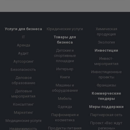
Услуги для бизнеса
Юридические услуги
Химическая
продукция
IT
Товары для
бизнеса
Экология
Аренда
Детские и
Инвестиции
Аудит
спортивные
Инвест-
площадки
Аутсорсинг
мероприятия
Интерьер
Безопасность
Инвестиционные
Книги
проекты
Деловое
образование
Машины и
Франшизы
оборудование
Деловые
Коммерческие
мероприятия
Мебель
тендеры
Консалтинг
Одежда
Меры поддержки
Маркетинг
Парфюмерия и
Партнерская сеть
косметика
Медицинские услуги
Проект «Вас ждут
Продукты питания
регионы»
Недвижимость