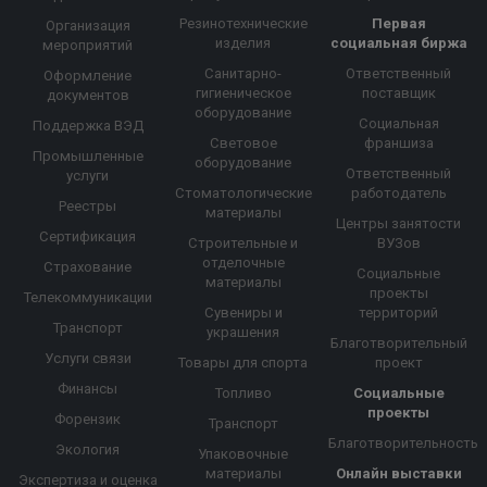
Резинотехнические
Первая
Организация
изделия
социальная биржа
мероприятий
Санитарно-
Ответственный
Оформление
гигиеническое
поставщик
документов
оборудование
Социальная
Поддержка ВЭД
Световое
франшиза
Промышленные
оборудование
Ответственный
услуги
Стоматологические
работодатель
Реестры
материалы
Центры занятости
Сертификация
Строительные и
ВУЗов
отделочные
Страхование
Социальные
материалы
проекты
Телекоммуникации
Сувениры и
территорий
Транспорт
украшения
Благотворительный
Услуги связи
Товары для спорта
проект
Финансы
Топливо
Социальные
проекты
Форензик
Транспорт
Благотворительность
Экология
Упаковочные
материалы
Онлайн выставки
Экспертиза и оценка