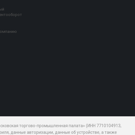
ый
ентооборот
компанию
Московская торгово-промышленная палата» (ИНН 7710104913,
иля, данные авторизации, данные об устройстве, а также