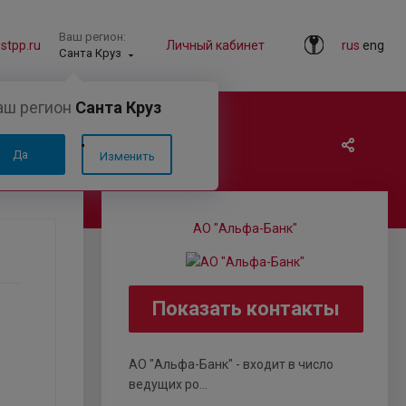
Ваш регион:
tpp.ru
Личный кабинет
rus
eng
Санта Круз
аш регион
Санта Круз
Да
Изменить
АО "Альфа-Банк"
Показать контакты
АО "Альфа-Банк" - входит в число
ведущих ро...