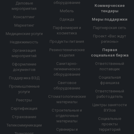
оборудование
Деловые
Коммерческие
мероприятия
Мебель
тендеры
Консалтинг
Одежда
Меры поддержки
Маркетинг
Парфюмерия и
Партнерская сеть
косметика
Медицинские услуги
Проект «Вас ждут
Продукты питания
регионы»
Недвижимость
Резинотехнические
Первая
Организация
изделия
социальная биржа
мероприятий
Санитарно-
Ответственный
Оформление
гигиеническое
поставщик
документов
оборудование
Социальная
Поддержка ВЭД
Световое
франшиза
Промышленные
оборудование
Ответственный
услуги
Стоматологические
работодатель
Реестры
материалы
Центры занятости
Сертификация
Строительные и
ВУЗов
отделочные
Страхование
Социальные
материалы
проекты
Телекоммуникации
Сувениры и
территорий
Транспорт