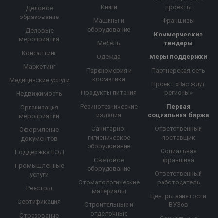
Книги
проекты
Деловое
образование
Машины и
Франшизы
оборудование
Деловые
Коммерческие
мероприятия
Мебель
тендеры
Консалтинг
Одежда
Меры поддержки
Маркетинг
Парфюмерия и
Партнерская сеть
косметика
Медицинские услуги
Проект «Вас ждут
Продукты питания
регионы»
Недвижимость
Резинотехнические
Первая
Организация
изделия
социальная биржа
мероприятий
Санитарно-
Ответственный
Оформление
гигиеническое
поставщик
документов
оборудование
Социальная
Поддержка ВЭД
Световое
франшиза
Промышленные
оборудование
Ответственный
услуги
Стоматологические
работодатель
Реестры
материалы
Центры занятости
Сертификация
Строительные и
ВУЗов
отделочные
Страхование