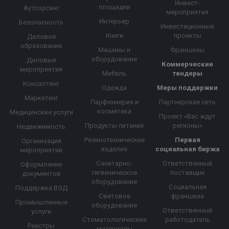
Инвест-
площадки
Аутсорсинг
мероприятия
Интерьер
Безопасность
Инвестиционные
Книги
проекты
Деловое
образование
Машины и
Франшизы
оборудование
Деловые
Коммерческие
мероприятия
Мебель
тендеры
Консалтинг
Одежда
Меры поддержки
Маркетинг
Парфюмерия и
Партнерская сеть
косметика
Медицинские услуги
Проект «Вас ждут
Продукты питания
регионы»
Недвижимость
Резинотехнические
Первая
Организация
изделия
социальная биржа
мероприятий
Санитарно-
Ответственный
Оформление
гигиеническое
поставщик
документов
оборудование
Социальная
Поддержка ВЭД
Световое
франшиза
Промышленные
оборудование
Ответственный
услуги
Стоматологические
работодатель
Реестры
материалы