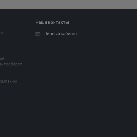
Наши контакты
ог
Личный кабинет
ый
ентооборот
компанию