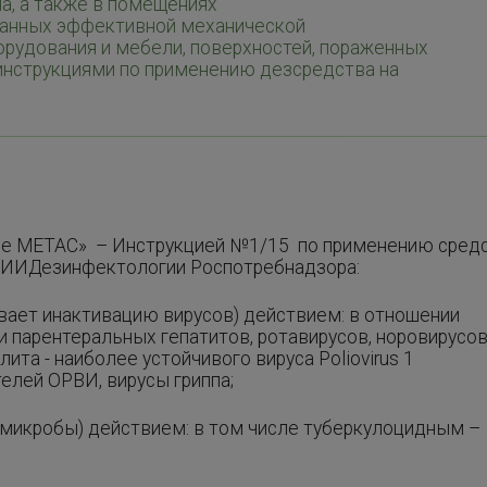
на, а также в помещениях
ванных эффективной механической
орудования и мебели, поверхностей, пораженных
 инструкциями по применению дезсредства на
е МЕТАС» – Инструкцией №1/15 по применению сред
ИИДезинфектологии Роспотребнадзора:
вает инактивацию вирусов) действием: в отношении
и парентеральных гепатитов, ротавирусов, норовирусов
ита - наиболее устойчивого вируса Poliovirus 1
телей ОРВИ, вирусы гриппа;
 микробы) действием: в том числе туберкулоцидным –
;