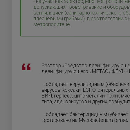
- на участках электродепо метрополите
допускающих проветривание и оборудо
вентиляцией (санитарнотехнического об
плесневыми грибами), в соответствии с
метрополитене.
Раствор «Средство дезинфицирующе
дезинфицирующего «МЕТАС» ФБУН Н
– обладает вирулицидным (обеспечи
вирусов Коксаки, ЕСНО, энтеральных 
ВИЧ, герпеса, цитомегалии, полиомиел
типа, аденовирусов и других возбуди
– обладает бактерицидным (убивает
тестировано на Mycobacterium terrae