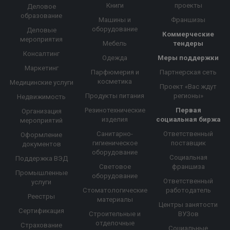
Книги
проекты
Деловое
образование
Машины и
Франшизы
оборудование
Деловые
Коммерческие
мероприятия
Мебель
тендеры
Консалтинг
Одежда
Меры поддержки
Маркетинг
Парфюмерия и
Партнерская сеть
косметика
Медицинские услуги
Проект «Вас ждут
Продукты питания
регионы»
Недвижимость
Резинотехнические
Первая
Организация
изделия
социальная биржа
мероприятий
Санитарно-
Ответственный
Оформление
гигиеническое
поставщик
документов
оборудование
Социальная
Поддержка ВЭД
Световое
франшиза
Промышленные
оборудование
Ответственный
услуги
Стоматологические
работодатель
Реестры
материалы
Центры занятости
Сертификация
Строительные и
ВУЗов
отделочные
Страхование
Социальные